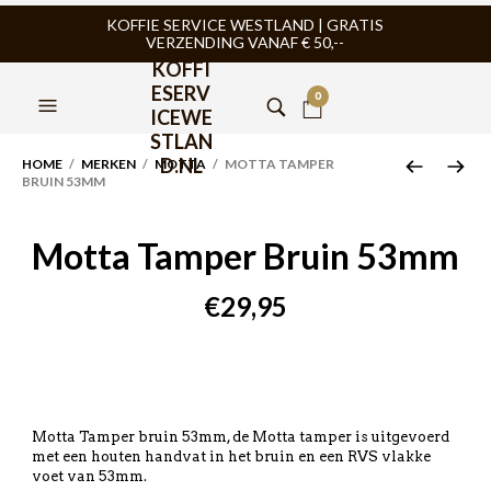
KOFFIE SERVICE WESTLAND | GRATIS
VERZENDING VANAF € 50,--
KOFFI
ESERV
0
ICEWE
STLAN
D.NL
HOME
/
MERKEN
/
MOTTA
/ MOTTA TAMPER
BRUIN 53MM
Motta Tamper Bruin 53mm
€
29,95
Motta Tamper bruin 53mm, de Motta tamper is uitgevoerd
met een houten handvat in het bruin en een RVS vlakke
voet van 53mm.