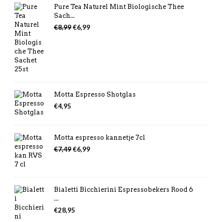
Pure Tea Naturel Mint Biologische Thee
Sach...
Oorspronkelijke
Huidige
€
8,99
€
6,99
prijs
prijs
was:
is:
€8,99.
€6,99.
Motta Espresso Shotglas
€
4,95
Motta espresso kannetje 7cl
Oorspronkelijke
Huidige
€
7,49
€
6,99
prijs
prijs
was:
is:
€7,49.
€6,99.
Bialetti Bicchierini Espressobekers Rood 6
...
€
28,95