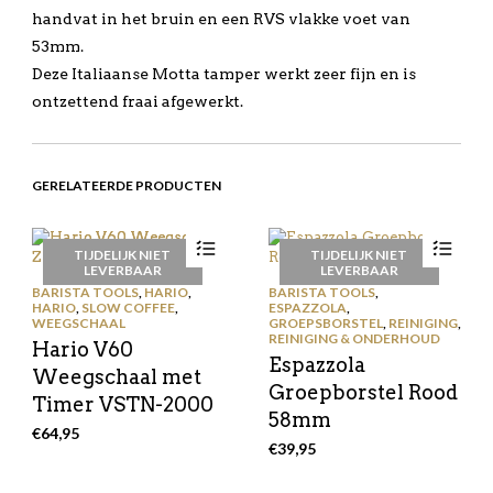
handvat in het bruin en een RVS vlakke voet van
53mm.
Deze Italiaanse Motta tamper werkt zeer fijn en is
ontzettend fraai afgewerkt.
GERELATEERDE PRODUCTEN
TIJDELIJK NIET
TIJDELIJK NIET
LEVERBAAR
LEVERBAAR
BARISTA TOOLS
,
HARIO
,
BARISTA TOOLS
,
HARIO
,
SLOW COFFEE
,
ESPAZZOLA
,
WEEGSCHAAL
GROEPSBORSTEL
,
REINIGING
,
REINIGING & ONDERHOUD
Hario V60
Espazzola
Weegschaal met
Groepborstel Rood
Timer VSTN-2000
58mm
€
64,95
€
39,95