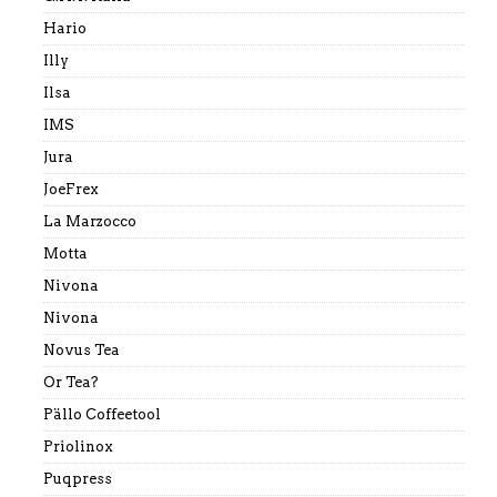
Hario
Illy
Ilsa
IMS
Jura
JoeFrex
La Marzocco
Motta
Nivona
Nivona
Novus Tea
Or Tea?
Pällo Coffeetool
Priolinox
Puqpress