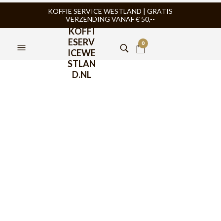
KOFFIE SERVICE WESTLAND | GRATIS
VERZENDING VANAF € 50,--
KOFFI
ESERV
0
ICEWE
STLAN
D.NL
Motta Tamper Lightning
Zwart 58mm
€
39,95
De Motta Tamper Lightning Zwart 58mm is uitgevoerd met