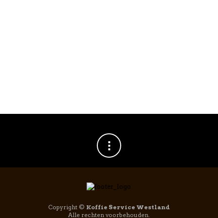
Puly Caff Cold Brew Reiniger 1ltr
€
19,95
Copyright ©
Koffie Service Westland
Alle rechten voorbehouden.