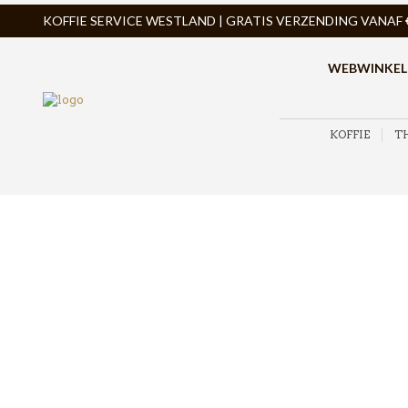
KOFFIE SERVICE WESTLAND | GRATIS VERZENDING VANAF € 
WEBWINKEL
KOFFIE
T
ZOEK PRODUCTEN
PRODUCTCATEGORIEËN