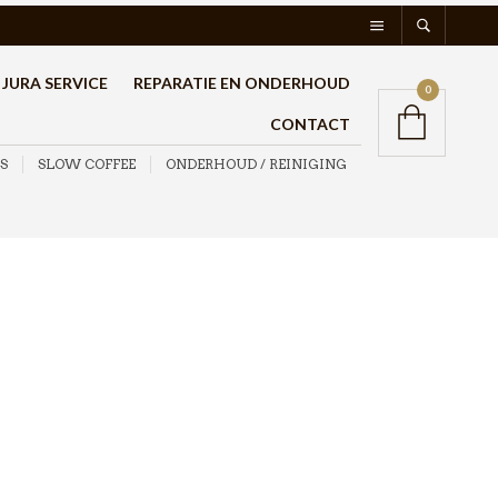
JURA SERVICE
REPARATIE EN ONDERHOUD
0
CONTACT
S
SLOW COFFEE
ONDERHOUD / REINIGING
Motta Tamper Rood
Convex 58mm
€
29,95