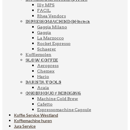
Illy MPS
FACIL
Rhea Vendors
ESPRESSOMACHINE @Horeca
Gaggia Milano
Gaggia
La Marzocco
Rocket Espresso
Schaerer
Koffiemolen
SLOW COFFEE
Aeropress
Chemex
Hario
BARISTA TOOLS
Acaia
ONDERHOUD / REINIGING
Machine Cold Brew
Cafetto
Espressomachine Capsule
Koffie Service Westland
Koffiemachine huren
Jura Service