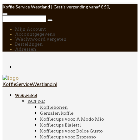
Koffie Service Westland | Gratis verzending vanaf € 50,--
Mijn Account
Accountgegevens
Wachtwoord vergeten
Bestellingen
Adressen
KoffieServiceWestland.nl
Webwinkel
KOFFIE
Koffiebonen
Gemalen koffie
Koffiecups voor A Modo Mio
Koffiecups Bialetti
Koffiecups voor Dolce Gusto
Koffiecups voor Espresso