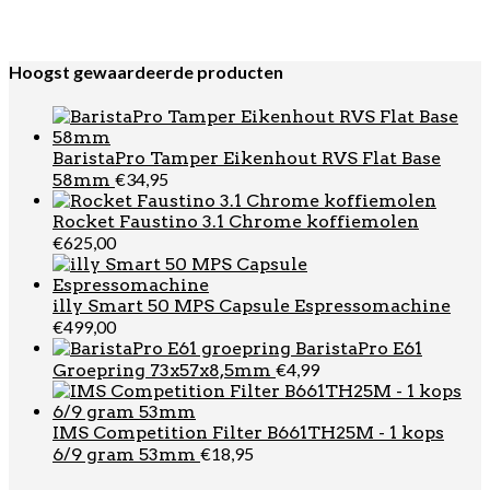
Bialetti Moka Express 2 kops + Perfetto Moka Intenso
€
34,95
koffie 250gr
Hoogst gewaardeerde producten
BaristaPro Tamper Eikenhout RVS Flat Base
€
34,95
58mm
Rocket Faustino 3.1 Chrome koffiemolen
€
625,00
illy Smart 50 MPS Capsule Espressomachine
€
499,00
BaristaPro E61
€
4,99
Groepring 73x57x8,5mm
IMS Competition Filter B661TH25M - 1 kops
€
18,95
6/9 gram 53mm