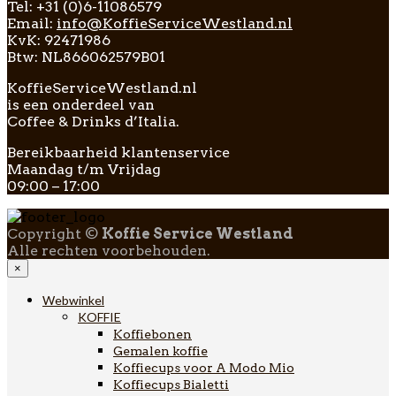
Tel: +31 (0)6-11086579
Email:
info@KoffieServiceWestland.nl
KvK: 92471986
Btw: NL866062579B01
KoffieServiceWestland.nl
is een onderdeel van
Coffee & Drinks d’Italia.
Bereikbaarheid klantenservice
Maandag t/m Vrijdag
09:00 – 17:00
Copyright ©
Koffie Service Westland
Alle rechten voorbehouden.
×
Webwinkel
KOFFIE
Koffiebonen
Gemalen koffie
Koffiecups voor A Modo Mio
Koffiecups Bialetti