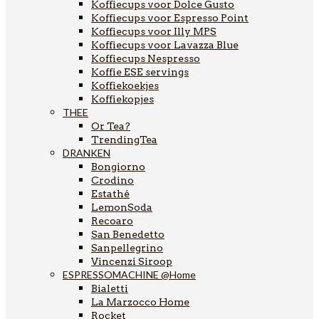
Koffiecups voor Dolce Gusto
Koffiecups voor Espresso Point
Koffiecups voor Illy MPS
Koffiecups voor Lavazza Blue
Koffiecups Nespresso
Koffie ESE servings
Koffiekoekjes
Koffiekopjes
THEE
Or Tea?
TrendingTea
DRANKEN
Bongiorno
Crodino
Estathé
LemonSoda
Recoaro
San Benedetto
Sanpellegrino
Vincenzi Siroop
ESPRESSOMACHINE @Home
Bialetti
La Marzocco Home
Rocket