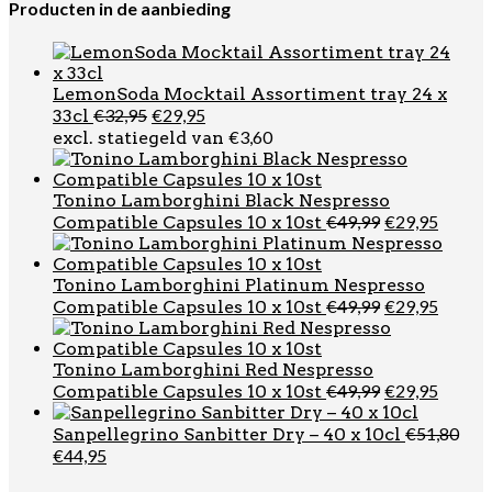
Producten in de aanbieding
LemonSoda Mocktail Assortiment tray 24 x
Oorspronkelijke
Huidige
€
32,95
€
29,95
33cl
prijs
prijs
€
3,60
excl. statiegeld van
was:
is:
€32,95.
€29,95.
Tonino Lamborghini Black Nespresso
Oorspronkel
Huidi
€
49,99
€
29,95
Compatible Capsules 10 x 10st
prijs
prijs
was:
is:
€49,99.
€29,95
Tonino Lamborghini Platinum Nespresso
Oorspronkel
Huidi
€
49,99
€
29,95
Compatible Capsules 10 x 10st
prijs
prijs
was:
is:
€49,99.
€29,95
Tonino Lamborghini Red Nespresso
Oorspronkel
Huidi
€
49,99
€
29,95
Compatible Capsules 10 x 10st
prijs
prijs
was:
is:
€
51,80
Sanpellegrino Sanbitter Dry – 40 x 10cl
€49,99.
€29,95
Oorspronkelijke
Huidige
€
44,95
prijs
prijs