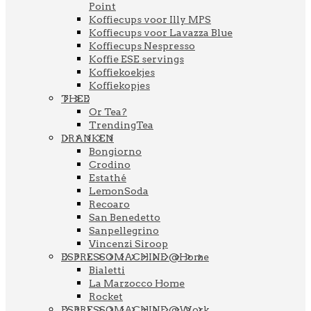
Point
Koffiecups voor Illy MPS
Koffiecups voor Lavazza Blue
Koffiecups Nespresso
Koffie ESE servings
Koffiekoekjes
Koffiekopjes
THEE
Or Tea?
TrendingTea
DRANKEN
Bongiorno
Crodino
Estathé
LemonSoda
Recoaro
San Benedetto
Sanpellegrino
Vincenzi Siroop
ESPRESSOMACHINE @Home
Bialetti
La Marzocco Home
Rocket
ESPRESSOMACHINE @Work