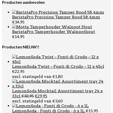
was:
is:
Producten aanbevolen
€51,80.
€44,95.
BaristaPro Precision Tamper Rood 58,4mm
€
34,95
BaristaPro Tamperhouder Walnoothout
€
14,95
Producten NIEUW!!
LemonSoda Twist – Fonti di Crodo – 12 x 45cl
€
22,95
€
1,80
excl. statiegeld van
LemonSoda Mocktail Assortiment tray 24 x
Oorspronkelijke
Huidige
€
32,95
€
29,95
33cl
prijs
prijs
€
3,60
excl. statiegeld van
was:
is:
€32,95.
€29,95.
€
15,95
LemonSoda - Fonti di Crodo - 6 x 1L