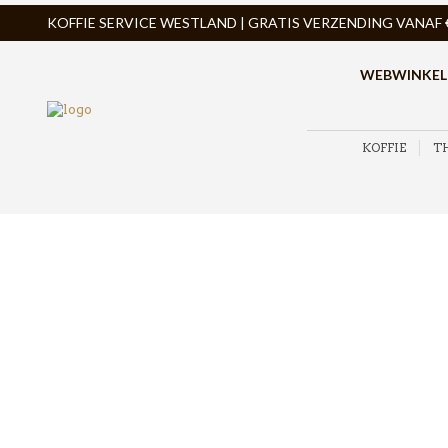
KOFFIE SERVICE WESTLAND | GRATIS VERZENDING VANAF € 
WEBWINKEL
KOFFIE
T
ZOEK PRODUCTEN
PRODUCTCATEGORIEËN