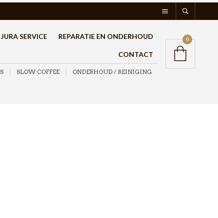
JURA SERVICE
REPARATIE EN ONDERHOUD
0
CONTACT
S
SLOW COFFEE
ONDERHOUD / REINIGING
BaristaPro Uitklopbak
Knockbox Zwart
€
24,95