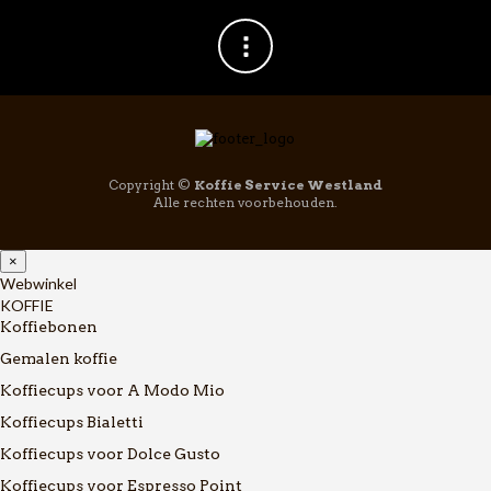
Copyright ©
Koffie Service Westland
Alle rechten voorbehouden.
×
Webwinkel
KOFFIE
Koffiebonen
Gemalen koffie
Koffiecups voor A Modo Mio
Koffiecups Bialetti
Koffiecups voor Dolce Gusto
Koffiecups voor Espresso Point