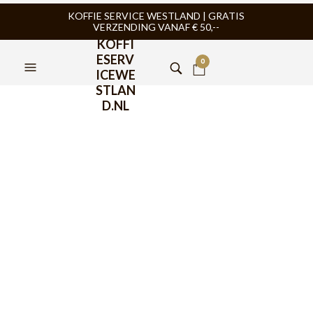
KOFFIE SERVICE WESTLAND | GRATIS
VERZENDING VANAF € 50,--
KOFFI
ESERV
0
ICEWE
STLAN
D.NL
Bialetti Moka Express 2
kops + Espresso kop en
schotel 2st
€
59,95