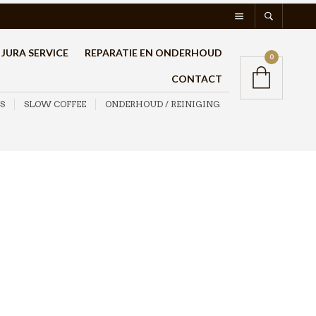
JURA SERVICE
REPARATIE EN ONDERHOUD
0
CONTACT
S
SLOW COFFEE
ONDERHOUD / REINIGING
Bialetti Moka Express
Italia 6 kops +
koffiepakket 3x250gr