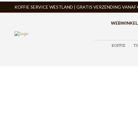
KOFFIE SERVICE WESTLAND | GRATIS VERZENDING VANAF € 
WEBWINKEL
KOFFIE
T
ZOEK PRODUCTEN
PRODUCTCATEGORIEËN