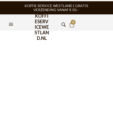
KOFFIE SERVICE WESTLAND | GRATIS
VERZENDING VANAF € 50,--
KOFFI
ESERV
0
ICEWE
STLAN
D.NL
Tonino Lamborghini
Espresso kop en schotel
zwart
€
9,95