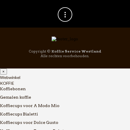
Copyright ©
Koffie Service Westland
Alle rechten voorbehouden.
×
Webwinkel
KOFFIE
Koffiebonen
Gemalen koffie
Koffiecups voor A Modo Mio
Koffiecups Bialetti
Koffiecups voor Dolce Gusto