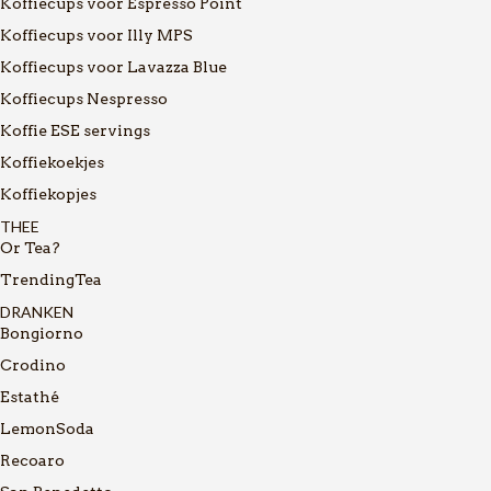
Koffiecups voor Espresso Point
Koffiecups voor Illy MPS
Koffiecups voor Lavazza Blue
Koffiecups Nespresso
Koffie ESE servings
Koffiekoekjes
Koffiekopjes
THEE
Or Tea?
TrendingTea
DRANKEN
Bongiorno
Crodino
Estathé
LemonSoda
Recoaro