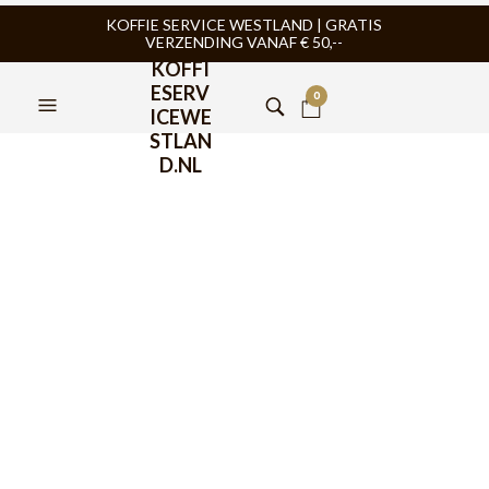
KOFFIE SERVICE WESTLAND | GRATIS
VERZENDING VANAF € 50,--
KOFFI
ESERV
0
ICEWE
STLAN
D.NL
Bonomi Kaffa Koffiebonen
1000gr
€
28,95