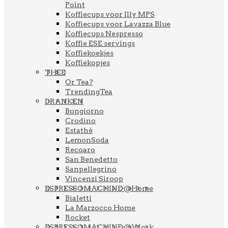
Point
Koffiecups voor Illy MPS
Koffiecups voor Lavazza Blue
Koffiecups Nespresso
Koffie ESE servings
Koffiekoekjes
Koffiekopjes
THEE
Or Tea?
TrendingTea
DRANKEN
Bongiorno
Crodino
Estathé
LemonSoda
Recoaro
San Benedetto
Sanpellegrino
Vincenzi Siroop
ESPRESSOMACHINE @Home
Bialetti
La Marzocco Home
Rocket
ESPRESSOMACHINE @Work