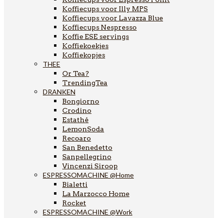
Koffiecups voor Illy MPS
Koffiecups voor Lavazza Blue
Koffiecups Nespresso
Koffie ESE servings
Koffiekoekjes
Koffiekopjes
THEE
Or Tea?
TrendingTea
DRANKEN
Bongiorno
Crodino
Estathé
LemonSoda
Recoaro
San Benedetto
Sanpellegrino
Vincenzi Siroop
ESPRESSOMACHINE @Home
Bialetti
La Marzocco Home
Rocket
ESPRESSOMACHINE @Work