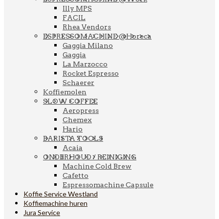
Illy MPS
FACIL
Rhea Vendors
ESPRESSOMACHINE @Horeca
Gaggia Milano
Gaggia
La Marzocco
Rocket Espresso
Schaerer
Koffiemolen
SLOW COFFEE
Aeropress
Chemex
Hario
BARISTA TOOLS
Acaia
ONDERHOUD / REINIGING
Machine Cold Brew
Cafetto
Espressomachine Capsule
Koffie Service Westland
Koffiemachine huren
Jura Service