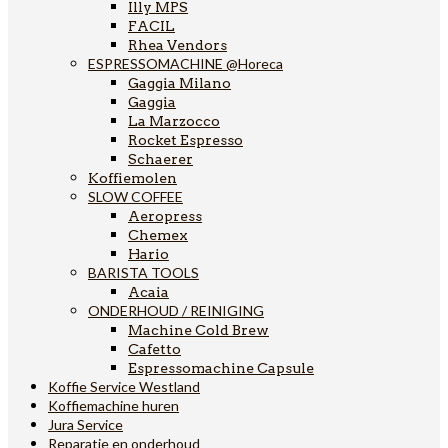
Illy MPS
FACIL
Rhea Vendors
ESPRESSOMACHINE @Horeca
Gaggia Milano
Gaggia
La Marzocco
Rocket Espresso
Schaerer
Koffiemolen
SLOW COFFEE
Aeropress
Chemex
Hario
BARISTA TOOLS
Acaia
ONDERHOUD / REINIGING
Machine Cold Brew
Cafetto
Espressomachine Capsule
Koffie Service Westland
Koffiemachine huren
Jura Service
Reparatie en onderhoud