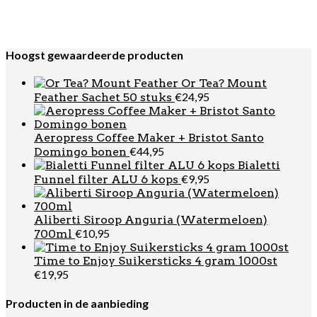
€
6.750,00
Precisa Espressomachine
€
14,95
Bialetti Winter Wonderland Kop & Schotel 2st
Hoogst gewaardeerde producten
Or Tea? Mount
€
24,95
Feather Sachet 50 stuks
Aeropress Coffee Maker + Bristot Santo
€
44,95
Domingo bonen
Bialetti
€
9,95
Funnel filter ALU 6 kops
Aliberti Siroop Anguria (Watermeloen)
€
10,95
700ml
Time to Enjoy Suikersticks 4 gram 1000st
€
19,95
Producten in de aanbieding