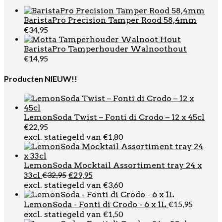
BaristaPro Precision Tamper Rood 58,4mm
€
34,95
BaristaPro Tamperhouder Walnoothout
€
14,95
Producten NIEUW!!
LemonSoda Twist – Fonti di Crodo – 12 x 45cl
€
22,95
€
1,80
excl. statiegeld van
LemonSoda Mocktail Assortiment tray 24 x
Oorspronkelijke
Huidige
€
32,95
€
29,95
33cl
prijs
prijs
€
3,60
excl. statiegeld van
was:
is:
€32,95.
€29,95.
€
15,95
LemonSoda - Fonti di Crodo - 6 x 1L
€
1,50
excl. statiegeld van