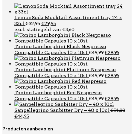
LemonSoda Mocktail Assortiment tray 24 x
Oorspronkelijke
Huidige
€
32,95
€
29,95
33cl
prijs
prijs
€
3,60
excl. statiegeld van
was:
is:
€32,95.
€29,95.
Tonino Lamborghini Black Nespresso
Oorspronkel
Huidi
€
49,99
€
29,95
Compatible Capsules 10 x 10st
prijs
prijs
was:
is:
€49,99.
€29,95
Tonino Lamborghini Platinum Nespresso
Oorspronkel
Huidi
€
49,99
€
29,95
Compatible Capsules 10 x 10st
prijs
prijs
was:
is:
€49,99.
€29,95
Tonino Lamborghini Red Nespresso
Oorspronkel
Huidi
€
49,99
€
29,95
Compatible Capsules 10 x 10st
prijs
prijs
was:
is:
€
51,80
Sanpellegrino Sanbitter Dry – 40 x 10cl
€49,99.
€29,95
Oorspronkelijke
Huidige
€
44,95
prijs
prijs
was:
is:
Producten aanbevolen
€51,80.
€44,95.