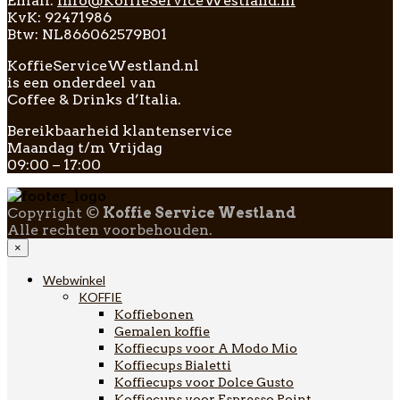
Email:
info@KoffieServiceWestland.nl
KvK: 92471986
Btw: NL866062579B01
KoffieServiceWestland.nl
is een onderdeel van
Coffee & Drinks d’Italia.
Bereikbaarheid klantenservice
Maandag t/m Vrijdag
09:00 – 17:00
Copyright ©
Koffie Service Westland
Alle rechten voorbehouden.
×
Webwinkel
KOFFIE
Koffiebonen
Gemalen koffie
Koffiecups voor A Modo Mio
Koffiecups Bialetti
Koffiecups voor Dolce Gusto
Koffiecups voor Espresso Point