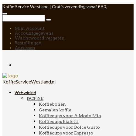
Koffie Service Westland | Gratis verzending vanaf € 50,--
Mijn Account
Accountgegevens
Wachtwoord vergeten
Bestellingen
Adressen
KoffieServiceWestland.nl
Webwinkel
KOFFIE
Koffiebonen
Gemalen koffie
Koffiecups voor A Modo Mio
Koffiecups Bialetti
Koffiecups voor Dolce Gusto
Koffiecups voor Espresso