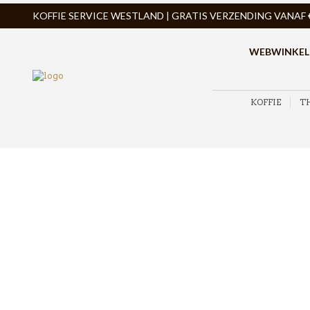
KOFFIE SERVICE WESTLAND | GRATIS VERZENDING VANAF € 
WEBWINKEL
KOFFIE
T
ZOEK PRODUCTEN
PRODUCTCATEGORIEËN