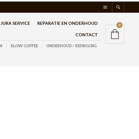
JURA SERVICE
REPARATIE EN ONDERHOUD
0
CONTACT
S
SLOW COFFEE
ONDERHOUD / REINIGING
Hario V60-03 Range
Server Microwave
800ml