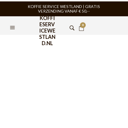
KOFFIE SERVICE WESTLAND | GRATIS
VERZENDING VANAF € 50,--
KOFFI
ESERV
0
ICEWE
STLAN
D.NL
IMS Competition Shower
Screen SM200IM 48mm
€
19,95