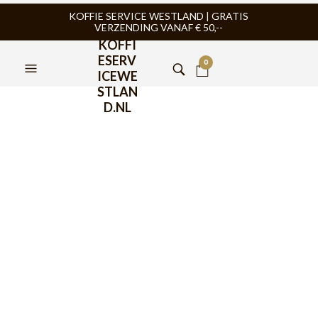
KOFFIE SERVICE WESTLAND | GRATIS
VERZENDING VANAF € 50,--
KOFFI
ESERV
0
ICEWE
STLAN
D.NL
Ronda Afklopstang
30x342mm
€
69,95
De
Ronda Afklopstang 30×342 mm
is een originele