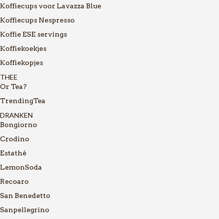
Koffiecups voor Lavazza Blue
Koffiecups Nespresso
Koffie ESE servings
Koffiekoekjes
Koffiekopjes
THEE
Or Tea?
TrendingTea
DRANKEN
Bongiorno
Crodino
Estathé
LemonSoda
Recoaro
San Benedetto
Sanpellegrino