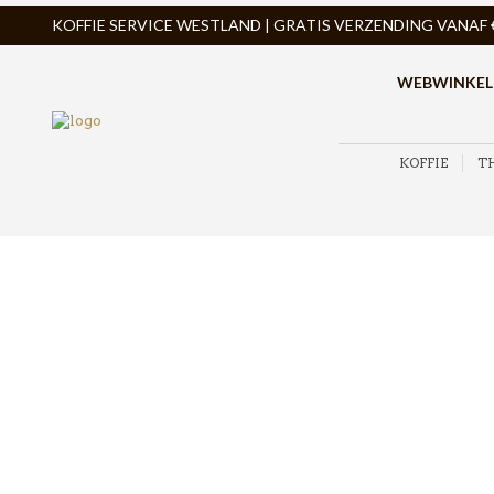
KOFFIE SERVICE WESTLAND | GRATIS VERZENDING VANAF € 
WEBWINKEL
KOFFIE
T
ZOEK PRODUCTEN
PRODUCTCATEGORIEËN