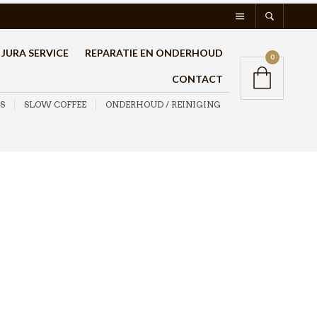
JURA SERVICE
REPARATIE EN ONDERHOUD
0
CONTACT
S
SLOW COFFEE
ONDERHOUD / REINIGING
Time to Enjoy
Creamersticks 2,5 gram
1000st