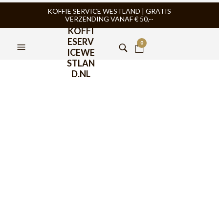
KOFFIE SERVICE WESTLAND | GRATIS
VERZENDING VANAF € 50,--
KOFFI
ESERV
0
ICEWE
STLAN
D.NL
Rhinowares Weegschaal
3kg
€
39,95
Precisie is erg belangrijk voor het perfecte kopje koffie of