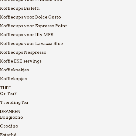
Koffiecups Bialetti
Koffiecups voor Dolce Gusto
Koffiecups voor Espresso Point
Koffiecups voor Illy MPS
Koffiecups voor Lavazza Blue
Koffiecups Nespresso
Koffie ESE servings
Koffiekoekjes
Koffiekopjes
THEE
Or Tea?
TrendingTea
DRANKEN
Bongiorno
Crodino
Estathé