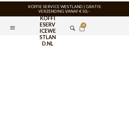
KOFFIE SERVICE WESTLAND | GRATIS
VERZENDING VANAF € 50,--
KOFFI
ESERV
0
ICEWE
STLAN
D.NL
Vincenzi Siroop Anguria
(Watermeloen) 700ml
€
10,95