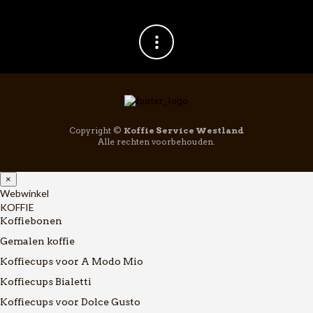
Copyright ©
Koffie Service Westland
Alle rechten voorbehouden.
×
Webwinkel
KOFFIE
Koffiebonen
Gemalen koffie
Koffiecups voor A Modo Mio
Koffiecups Bialetti
Koffiecups voor Dolce Gusto