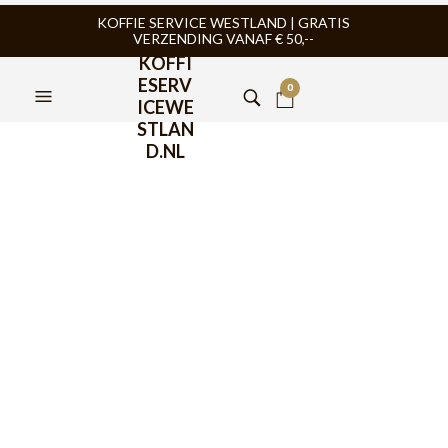
KOFFIE SERVICE WESTLAND | GRATIS
VERZENDING VANAF € 50,--
KOFFI
ESERV
0
ICEWE
STLAN
D.NL
Vincenzi Siroop Irish
Cream 700ml
€
10,95