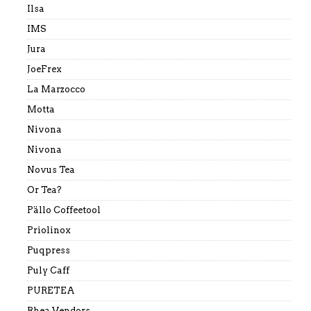
Ilsa
IMS
Jura
JoeFrex
La Marzocco
Motta
Nivona
Nivona
Novus Tea
Or Tea?
Pällo Coffeetool
Priolinox
Puqpress
Puly Caff
PURETEA
Rhea Vendors