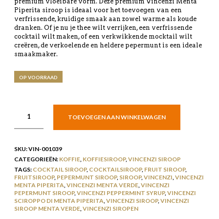
premium vloeibare vorm. Deze premium Vincenzi Menta
Piperita siroop is ideaal voor het toevoegen van een
verfrissende, kruidige smaak aan zowel warme als koude
dranken. Of je nu je thee wilt verrijken, een verfrissende
cocktail wilt maken, of een verkwikkende mocktail wilt
creëren, de verkoelende en heldere pepermunt is een ideale
smaakmaker.
OP VOORRAAD
TOEVOEGEN AAN WINKELWAGEN
SKU:
VIN-001039
CATEGORIEËN:
KOFFIE
,
KOFFIESIROOP
,
VINCENZI SIROOP
TAGS:
COCKTAIL SIROOP
,
COCKTAILSIROOP
,
FRUIT SIROOP
,
FRUITSIROOP
,
PEPERMUNT SIROOP
,
SIROOP
,
VINCENZI
,
VINCENZI
MENTA PIPERITA
,
VINCENZI MENTA VERDE
,
VINCENZI
PEPERMUNT SIROOP
,
VINCENZI PEPPERMINT SYRUP
,
VINCENZI
SCIROPPO DI MENTA PIPERITA
,
VINCENZI SIROOP
,
VINCENZI
SIROOP MENTA VERDE
,
VINCENZI SIROPEN