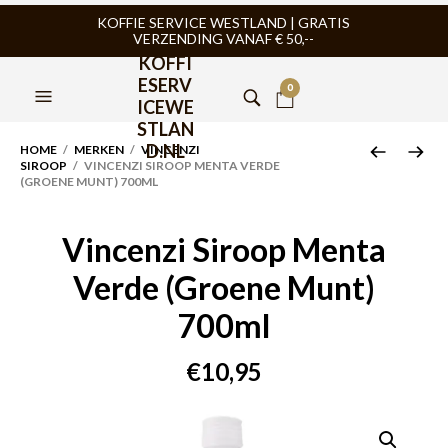
KOFFIE SERVICE WESTLAND | GRATIS
VERZENDING VANAF € 50,--
KOFFI
ESERV
0
ICEWE
STLAN
D.NL
HOME
/
MERKEN
/
VINCENZI
SIROOP
/ VINCENZI SIROOP MENTA VERDE
(GROENE MUNT) 700ML
Vincenzi Siroop Menta
Verde (Groene Munt)
700ml
€
10,95