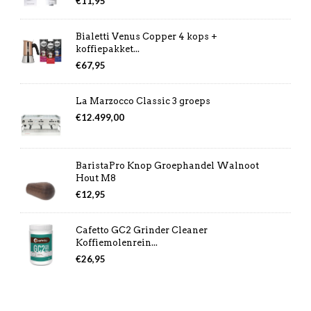
€
11,95
Bialetti Venus Copper 4 kops +
koffiepakket...
€
67,95
La Marzocco Classic 3 groeps
€
12.499,00
BaristaPro Knop Groephandel Walnoot
Hout M8
€
12,95
Cafetto GC2 Grinder Cleaner
Koffiemolenrein...
€
26,95