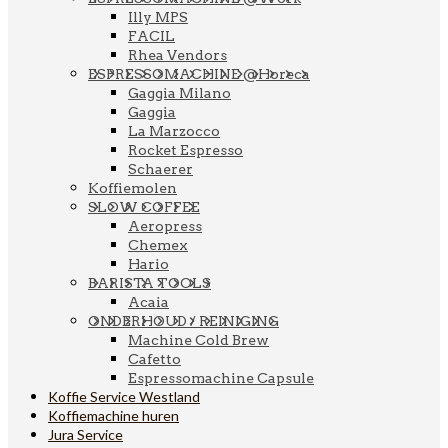
Illy MPS
FACIL
Rhea Vendors
ESPRESSOMACHINE @Horeca
Gaggia Milano
Gaggia
La Marzocco
Rocket Espresso
Schaerer
Koffiemolen
SLOW COFFEE
Aeropress
Chemex
Hario
BARISTA TOOLS
Acaia
ONDERHOUD / REINIGING
Machine Cold Brew
Cafetto
Espressomachine Capsule
Koffie Service Westland
Koffiemachine huren
Jura Service