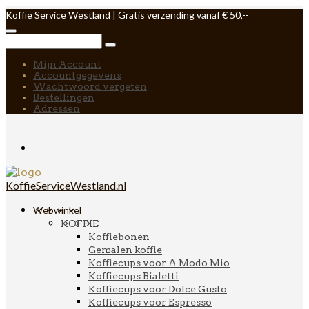
Koffie Service Westland | Gratis verzending vanaf € 50,--
Mijn Account
Accountgegevens
Wachtwoord vergeten
Bestellingen
Adressen
KoffieServiceWestland.nl
Webwinkel
KOFFIE
Koffiebonen
Gemalen koffie
Koffiecups voor A Modo Mio
Koffiecups Bialetti
Koffiecups voor Dolce Gusto
Koffiecups voor Espresso