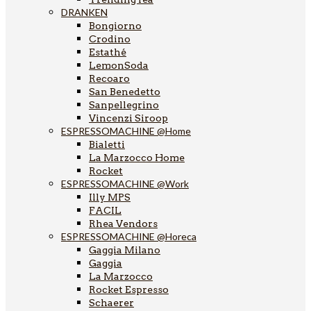
DRANKEN
Bongiorno
Crodino
Estathé
LemonSoda
Recoaro
San Benedetto
Sanpellegrino
Vincenzi Siroop
ESPRESSOMACHINE @Home
Bialetti
La Marzocco Home
Rocket
ESPRESSOMACHINE @Work
Illy MPS
FACIL
Rhea Vendors
ESPRESSOMACHINE @Horeca
Gaggia Milano
Gaggia
La Marzocco
Rocket Espresso
Schaerer