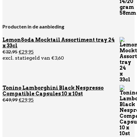
Producten in de aanbieding
LemonSoda Mocktail Assortiment tray 24
x 33cl
Oorspronkelijke
Huidige
€
32,95
€
29,95
prijs
prijs
€
3,60
excl. statiegeld van
was:
is:
€32,95.
€29,95.
Tonino Lamborghini Black Nespresso
Compatible Capsules 10 x 10st
Oorspronkelijke
Huidige
€
49,99
€
29,95
prijs
prijs
was:
is:
€49,99.
€29,95.