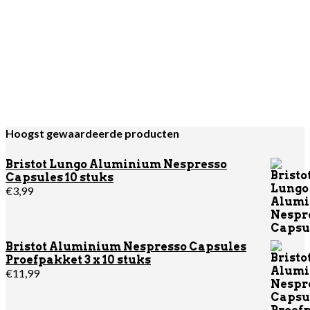
Hario Buono Waterketel RVS 1ltr
€
44,95
Pure Tea Black Line Assortimentsverpakking A
€
15,95
Hoogst gewaardeerde producten
Bristot Lungo Aluminium Nespresso
Capsules 10 stuks
€
3,99
Bristot Aluminium Nespresso Capsules
Proefpakket 3 x 10 stuks
€
11,99