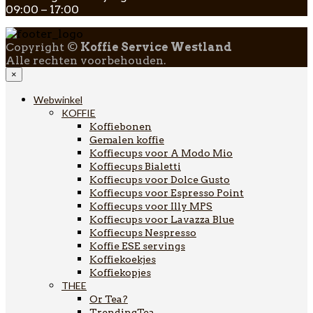
09:00 – 17:00
Copyright ©
Koffie Service Westland
Alle rechten voorbehouden.
×
Webwinkel
KOFFIE
Koffiebonen
Gemalen koffie
Koffiecups voor A Modo Mio
Koffiecups Bialetti
Koffiecups voor Dolce Gusto
Koffiecups voor Espresso Point
Koffiecups voor Illy MPS
Koffiecups voor Lavazza Blue
Koffiecups Nespresso
Koffie ESE servings
Koffiekoekjes
Koffiekopjes
THEE
Or Tea?
TrendingTea