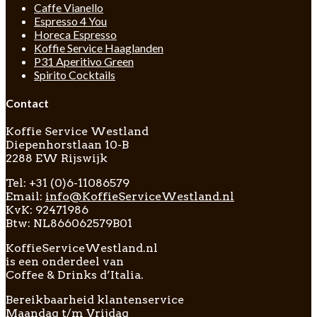
Caffe Vianello
Espresso 4 You
Horeca Espresso
Koffie Service Haaglanden
P31 Aperitivo Green
Spirito Cocktails
Contact
Koffie Service Westland
Diepenhorstlaan 10-B
2288 EW Rijswijk
Tel: +31 (0)6-11086579
Email:
info@KoffieServiceWestland.nl
KvK: 92471986
Btw: NL866062579B01
KoffieServiceWestland.nl
is een onderdeel van
Coffee & Drinks d’Italia.
Bereikbaarheid klantenservice
Maandag t/m Vrijdag