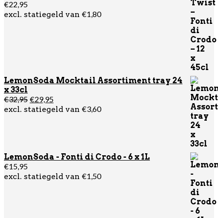
€
22,95
€
1,80
excl. statiegeld van
LemonSoda Mocktail Assortiment tray 24
x 33cl
Oorspronkelijke
Huidige
€
32,95
€
29,95
prijs
prijs
€
3,60
excl. statiegeld van
was:
is:
€32,95.
€29,95.
LemonSoda - Fonti di Crodo - 6 x 1L
€
15,95
€
1,50
excl. statiegeld van