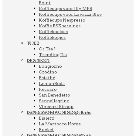
Point
Koffiecups voor Illy MPS
Koffiecups voor Lavazza Blue
Koffiecups Nespresso
Koffie ESE servings
Koffiekoekjes
Koffiekopjes
THEE
Or Tea?
TrendingTea
DRANKEN
Bongiorno
Crodino
Estathé
LemonSoda
Recoaro
San Benedetto
Sanpellegrino
Vincenzi Siroop
ESPRESSOMACHINE @Home
Bialetti
La Marzocco Home
Rocket
ESPRESSOMACHINE @Work