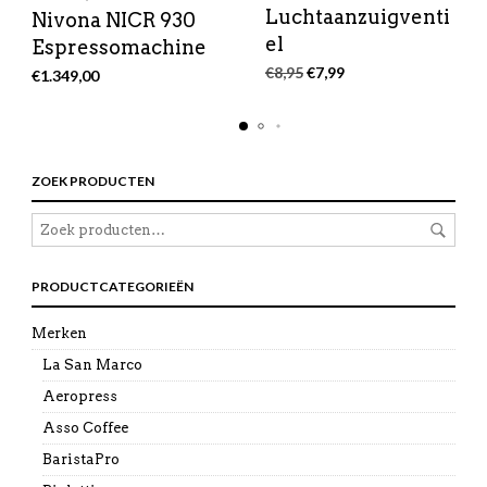
Luchtaanzuigventi
Nivona NICR 930
el
Espressomachine
Oorspronkelijke
Huidige
€
8,95
€
7,99
€
1.349,00
prijs
prijs
was:
is:
€8,95.
€7,99.
ZOEK PRODUCTEN
PRODUCTCATEGORIEËN
Merken
La San Marco
Aeropress
Asso Coffee
BaristaPro