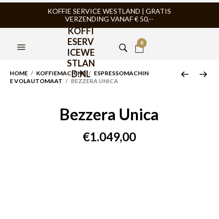
KOFFIE SERVICE WESTLAND | GRATIS
VERZENDING VANAF € 50,--
KOFFI
ESERV
0
ICEWE
STLAN
D.NL
HOME
/
KOFFIEMACHINE
/
ESPRESSOMACHIN
E VOLAUTOMAAT
/ BEZZERA UNICA
Bezzera Unica
€
1.049,00