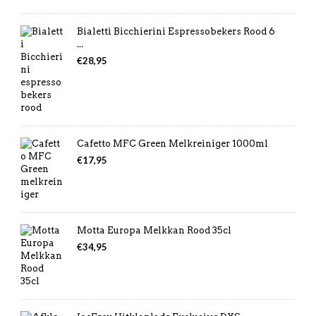
€7,49.
€6,99.
Bialetti Bicchierini Espressobekers Rood 6
...
€
28,95
Cafetto MFC Green Melkreiniger 1000ml
€
17,95
Motta Europa Melkkan Rood 35cl
€
34,95