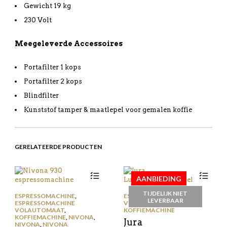
Gewicht 19 kg
230 Volt
Meegeleverde Accessoires
Portafilter 1 kops
Portafilter 2 kops
Blindfilter
Kunststof tamper & maatlepel voor gemalen koffie
GERELATEERDE PRODUCTEN
AANBIEDING
TIJDELIJK NIET
ESPRESSOMACHINE
,
ESPRESSOMACHINE
LEVERBAAR
ESPRESSOMACHINE
VOLAUTOMAAT
,
JURA
,
VOLAUTOMAAT
,
KOFFIEMACHINE
KOFFIEMACHINE
,
NIVONA
,
Jura
NIVONA
,
NIVONA