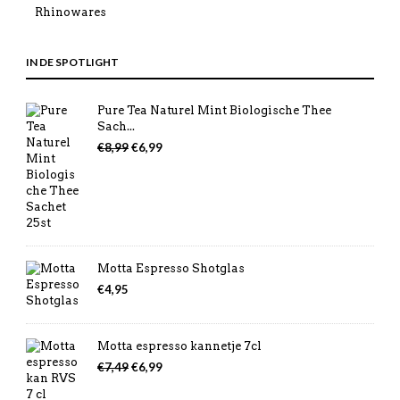
Rhinowares
IN DE SPOTLIGHT
Pure Tea Naturel Mint Biologische Thee
Sach...
Oorspronkelijke
Huidige
€
8,99
€
6,99
prijs
prijs
was:
is:
€8,99.
€6,99.
Motta Espresso Shotglas
€
4,95
Motta espresso kannetje 7cl
Oorspronkelijke
Huidige
€
7,49
€
6,99
prijs
prijs
was:
is: