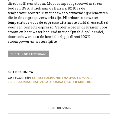
direct koffie en stoom. Mooi compact gebouwd met een
body in RVS. Uniek aan de Bezzera BZ10 is de
temperatuurcontrole, met de twee verwarmingselementen
die in de zetgroep verwerkt zijn. Hierdoor is de water
temperatuur voor de espresso uitermate stabiel: essentieel
voor een perfecte espresso. Verder worden de kranen voor
stoom en heet water bediend met de “push & go” hendel,
door te duwen aan de hendel krijg je direct 100%
stoompower en waterafgifte.
TIJDELIJK NIET LEVERBAAR
SKU:
BEZ-UNICA
CATEGORIEËN:
ESPRESSOMACHINE HALFAUTOMAAT
,
ESPRESSOMACHINE VOLAUTOMAAT
,
KOFFIEMACHINE
BESCHRIJVING