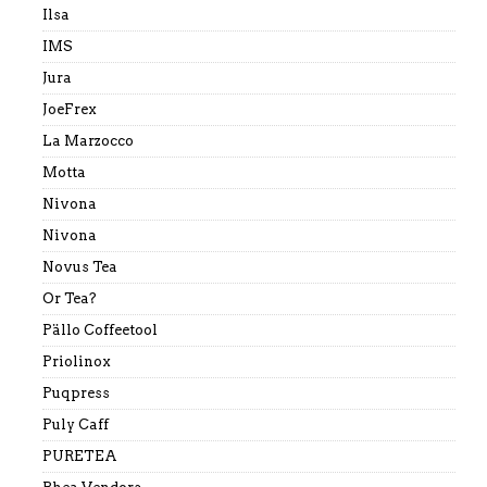
Ilsa
IMS
Jura
JoeFrex
La Marzocco
Motta
Nivona
Nivona
Novus Tea
Or Tea?
Pällo Coffeetool
Priolinox
Puqpress
Puly Caff
PURETEA