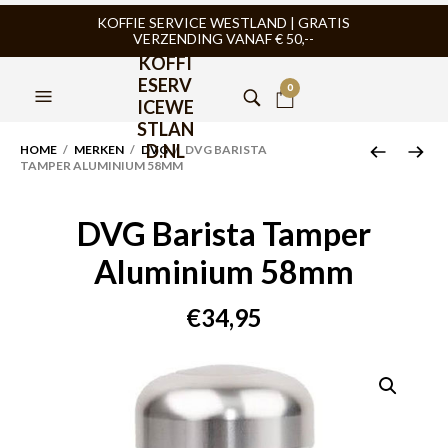
KOFFIE SERVICE WESTLAND | GRATIS
VERZENDING VANAF € 50,--
KOFFI
ESERV
0
ICEWE
STLAN
D.NL
HOME
/
MERKEN
/
DVG
/ DVG BARISTA
TAMPER ALUMINIUM 58MM
DVG Barista Tamper
Aluminium 58mm
€
34,95