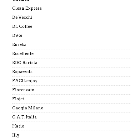
Clean Express
De Vecchi
Dr. Coffee
DVG
Eureka
Eccellente
EDO Barista
Espazzola
FACILenjoy
Fiorenzato
Flojet
Gaggia Milano
G.A.T. Italia
Hario
Illy