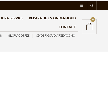
JURA SERVICE
REPARATIE EN ONDERHOUD
0
CONTACT
S
SLOW COFFEE
ONDERHOUD / REINIGING
DVG Barista Tamper
Aluminium Zwart
58,5mm