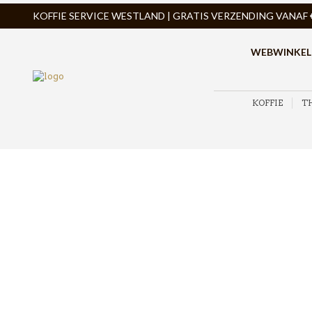
KOFFIE SERVICE WESTLAND | GRATIS VERZENDING VANAF € 
WEBWINKEL
KOFFIE
T
ZOEK PRODUCTEN
PRODUCTCATEGORIEËN