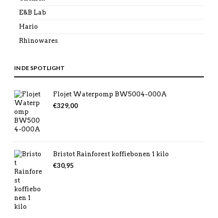
E&B Lab
Hario
Rhinowares
IN DE SPOTLIGHT
Flojet Waterpomp BW5004-000A
€
329,00
Bristot Rainforest koffiebonen 1 kilo
€
30,95