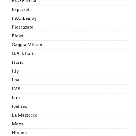
EDO Barista
Espazzola
FACILenjoy
Fiorenzato
Flojet
Gaggia Milano
G.A.T. Italia
Hario
Illy
Ilsa
IMS
Jura
JoeFrex
La Marzocco
Motta
Nivona