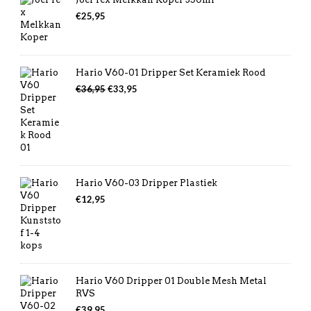
€
25,95
Hario V60-01 Dripper Set Keramiek Rood
Oorspronkelijke
Huidige
€
36,95
€
33,95
prijs
prijs
was:
is:
€36,95.
€33,95.
Hario V60-03 Dripper Plastiek
€
12,95
Hario V60 Dripper 01 Double Mesh Metal
RVS
€
39,95