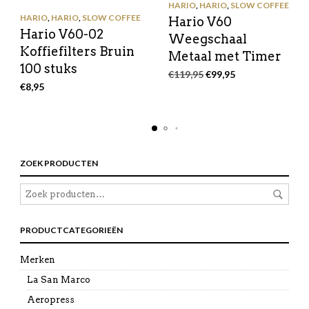
HARIO
,
HARIO
,
SLOW COFFEE
HARIO
,
HARIO
,
SLOW COFFEE
Hario V60
Hario V60-02
Weegschaal
Koffiefilters Bruin
Metaal met Timer
100 stuks
Oorspronkelijke
Huidige
€
119,95
€
99,95
€
8,95
prijs
prijs
was:
is:
€119,95.
€99,95.
ZOEK PRODUCTEN
PRODUCTCATEGORIEËN
Merken
La San Marco
Aeropress