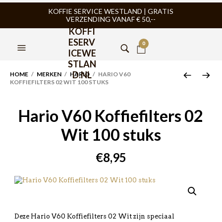
KOFFIE SERVICE WESTLAND | GRATIS
VERZENDING VANAF € 50,--
KOFFI
ESERV
0
ICEWE
STLAN
D.NL
HOME
/
MERKEN
/
HARIO
/ HARIO V60
KOFFIEFILTERS 02 WIT 100 STUKS
Hario V60 Koffiefilters 02
Wit 100 stuks
€
8,95
Deze Hario V60 Koffiefilters 02 Wit zijn speciaal