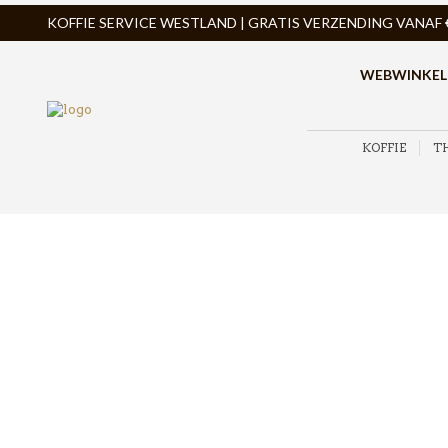
KOFFIE SERVICE WESTLAND | GRATIS VERZENDING VANAF € 
WEBWINKEL
KOFFIE
T
ZOEK PRODUCTEN
PRODUCTCATEGORIEËN