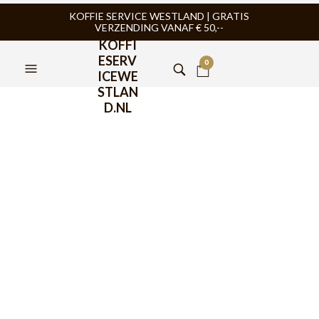
KOFFIE SERVICE WESTLAND | GRATIS
VERZENDING VANAF € 50,--
KOFFI
ESERV
0
ICEWE
STLAN
D.NL
Ilsa Napoletana Classico
Cafetière 6 kops
€
47,95
Ilsa Napoletana Classico Cafetière 6 kops aluminium