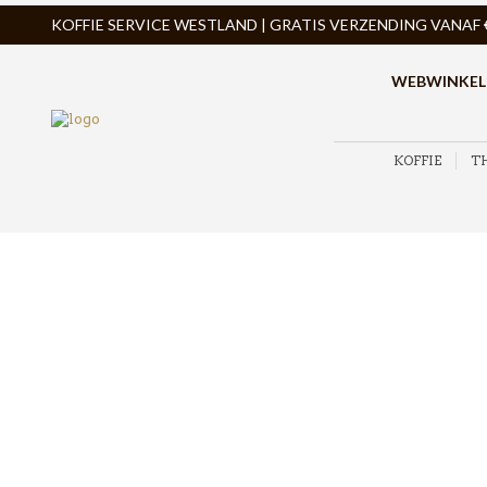
KOFFIE SERVICE WESTLAND | GRATIS VERZENDING VANAF € 
WEBWINKEL
KOFFIE
T
ZOEK PRODUCTEN
PRODUCTCATEGORIEËN