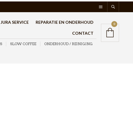
JURA SERVICE
REPARATIE EN ONDERHOUD
0
CONTACT
S
SLOW COFFEE
ONDERHOUD / REINIGING
JoeFrex Tampingstation
Professionale Down
€
79,95