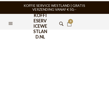
KOFFIE SERVICE WESTLAND | GRATIS
VERZENDING VANAF € 50,--
KOFFI
ESERV
0
ICEWE
STLAN
D.NL
JoeFrex Uitkloplade
Exclusive DXST
(23x40x11cm)
€
219,00