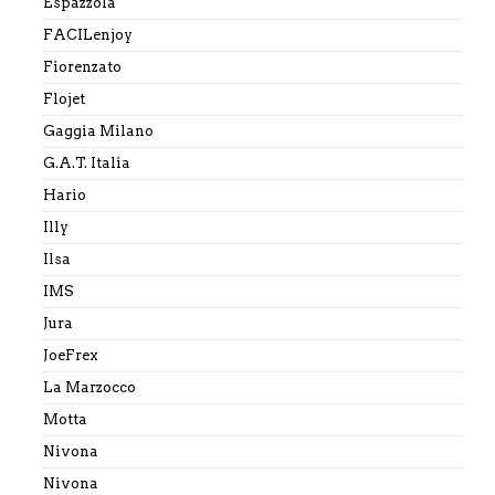
Espazzola
FACILenjoy
Fiorenzato
Flojet
Gaggia Milano
G.A.T. Italia
Hario
Illy
Ilsa
IMS
Jura
JoeFrex
La Marzocco
Motta
Nivona
Nivona