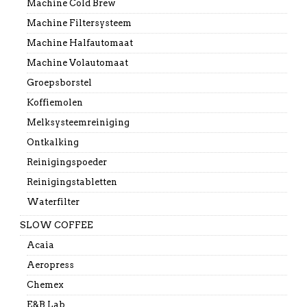
Machine Cold Brew
Machine Filtersysteem
Machine Halfautomaat
Machine Volautomaat
Groepsborstel
Koffiemolen
Melksysteemreiniging
Ontkalking
Reinigingspoeder
Reinigingstabletten
Waterfilter
SLOW COFFEE
Acaia
Aeropress
Chemex
E&B Lab