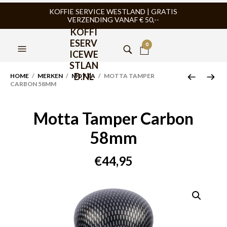
KOFFIE SERVICE WESTLAND | GRATIS
VERZENDING VANAF € 50,--
KOFFI
ESERV
0
ICEWE
STLAN
D.NL
HOME
/
MERKEN
/
MOTTA
/ MOTTA TAMPER
CARBON 58MM
Motta Tamper Carbon
58mm
€
44,95