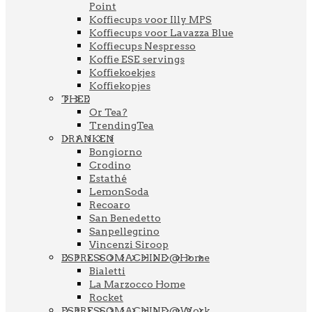
Point
Koffiecups voor Illy MPS
Koffiecups voor Lavazza Blue
Koffiecups Nespresso
Koffie ESE servings
Koffiekoekjes
Koffiekopjes
THEE
Or Tea?
TrendingTea
DRANKEN
Bongiorno
Crodino
Estathé
LemonSoda
Recoaro
San Benedetto
Sanpellegrino
Vincenzi Siroop
ESPRESSOMACHINE @Home
Bialetti
La Marzocco Home
Rocket
ESPRESSOMACHINE @Work