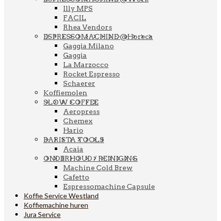
Illy MPS
FACIL
Rhea Vendors
ESPRESSOMACHINE @Horeca
Gaggia Milano
Gaggia
La Marzocco
Rocket Espresso
Schaerer
Koffiemolen
SLOW COFFEE
Aeropress
Chemex
Hario
BARISTA TOOLS
Acaia
ONDERHOUD / REINIGING
Machine Cold Brew
Cafetto
Espressomachine Capsule
Koffie Service Westland
Koffiemachine huren
Jura Service