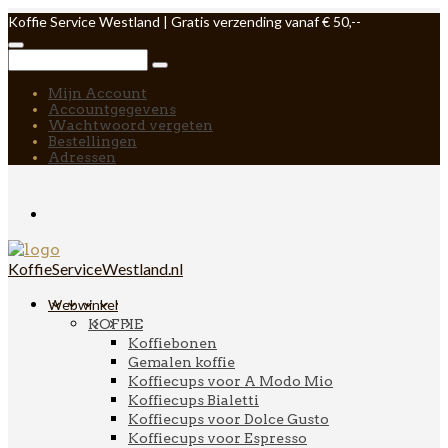
Koffie Service Westland | Gratis verzending vanaf € 50,--
Mijn Account
Accountgegevens
Wachtwoord vergeten
Bestellingen
Adressen
KoffieServiceWestland.nl
Webwinkel
KOFFIE
Koffiebonen
Gemalen koffie
Koffiecups voor A Modo Mio
Koffiecups Bialetti
Koffiecups voor Dolce Gusto
Koffiecups voor Espresso