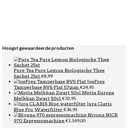
€
7,95
01 Koffiefilters Bruin 100 stuks
JoeFrex Uitkloplade
€
219,00
Exclusive DXST (23x40x11cm)
Hario V60 Drip In
€
22,95
server 700ml
Motta Coffee
€
39,95
Leveling Tool Zwart 58mm
JoeFrex
€
94,95
Tamper Level RVS 58mm 1163 gram
Hoogst gewaardeerde producten
Pure Tea Pure Lemon Biologische Thee
€
8,99
Sachet 25st
JoeFrex
€
24,95
Tamperbase RVS Flat 57mm
Motta Europa
€
32,95
Melkkan Zwart 50cl
Jura Claris
€
36,95
Blue Pro Waterfilter
Nivona NICR
€
1.549,00
970 Espressomachine