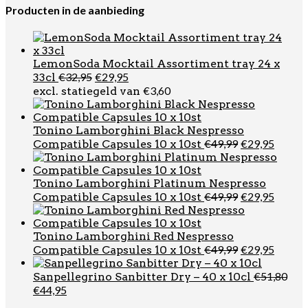
Producten in de aanbieding
LemonSoda Mocktail Assortiment tray 24 x
Oorspronkelijke
Huidige
€
32,95
€
29,95
33cl
prijs
prijs
€
3,60
excl. statiegeld van
was:
is:
€32,95.
€29,95.
Tonino Lamborghini Black Nespresso
Oorspronkel
Huidi
€
49,99
€
29,95
Compatible Capsules 10 x 10st
prijs
prijs
was:
is:
€49,99.
€29,95
Tonino Lamborghini Platinum Nespresso
Oorspronkel
Huidi
€
49,99
€
29,95
Compatible Capsules 10 x 10st
prijs
prijs
was:
is:
€49,99.
€29,95
Tonino Lamborghini Red Nespresso
Oorspronkel
Huidi
€
49,99
€
29,95
Compatible Capsules 10 x 10st
prijs
prijs
was:
is:
€
51,80
Sanpellegrino Sanbitter Dry – 40 x 10cl
€49,99.
€29,95
Oorspronkelijke
Huidige
€
44,95
prijs
prijs