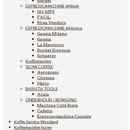
Rocket
ESPRESSOMACHINE @Work
Illy MPS
FACIL
Rhea Vendors
ESPRESSOMACHINE @Horeca
Gaggia Milano
Gaggia
La Marzocco
Rocket Espresso
Schaerer
Koffiemolen
SLOW COFFEE
Aeropress
Chemex
Hario
BARISTA TOOLS
Acaia
ONDERHOUD / REINIGING
Machine Cold Brew
Cafetto
Espressomachine Capsule
Koffie Service Westland
Koffiemachine huren