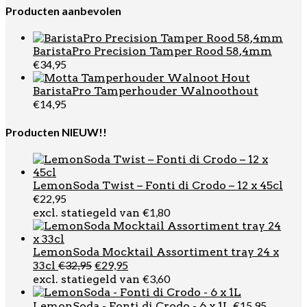
was:
is:
Producten aanbevolen
€51,80.
€44,95.
BaristaPro Precision Tamper Rood 58,4mm
€
34,95
BaristaPro Tamperhouder Walnoothout
€
14,95
Producten NIEUW!!
LemonSoda Twist – Fonti di Crodo – 12 x 45cl
€
22,95
€
1,80
excl. statiegeld van
LemonSoda Mocktail Assortiment tray 24 x
Oorspronkelijke
Huidige
€
32,95
€
29,95
33cl
prijs
prijs
€
3,60
excl. statiegeld van
was:
is:
€32,95.
€29,95.
€
15,95
LemonSoda - Fonti di Crodo - 6 x 1L