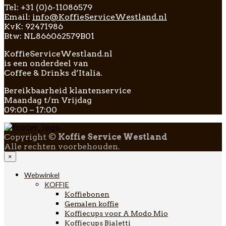
Tel: +31 (0)6-11086579
Email:
info@KoffieServiceWestland.nl
KvK: 92471986
Btw: NL866062579B01
KoffieServiceWestland.nl
is een onderdeel van
Coffee & Drinks d’Italia.
Bereikbaarheid klantenservice
Maandag t/m Vrijdag
09:00 – 17:00
Copyright ©
Koffie Service Westland
Alle rechten voorbehouden.
×
Webwinkel
KOFFIE
Koffiebonen
Gemalen koffie
Koffiecups voor A Modo Mio
Koffiecups Bialetti