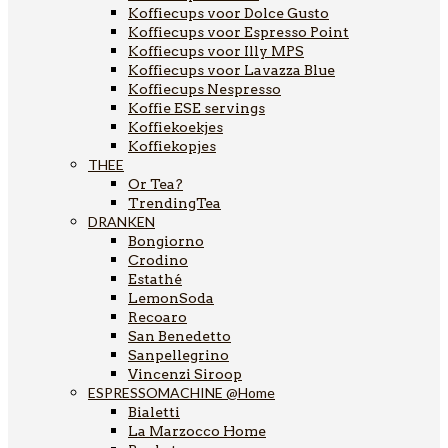
Koffiecups voor Dolce Gusto
Koffiecups voor Espresso Point
Koffiecups voor Illy MPS
Koffiecups voor Lavazza Blue
Koffiecups Nespresso
Koffie ESE servings
Koffiekoekjes
Koffiekopjes
THEE
Or Tea?
TrendingTea
DRANKEN
Bongiorno
Crodino
Estathé
LemonSoda
Recoaro
San Benedetto
Sanpellegrino
Vincenzi Siroop
ESPRESSOMACHINE @Home
Bialetti
La Marzocco Home