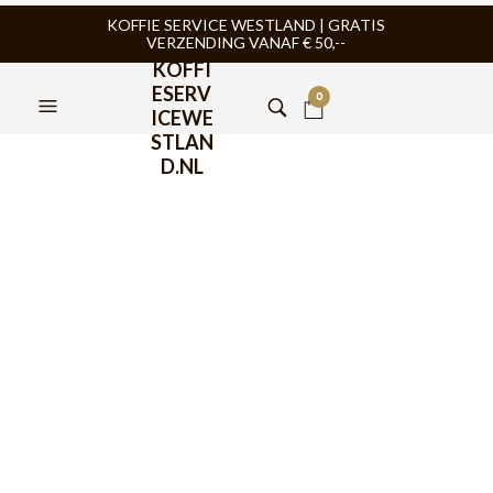
KOFFIE SERVICE WESTLAND | GRATIS
VERZENDING VANAF € 50,--
KOFFI
ESERV
0
ICEWE
STLAN
D.NL
Motta Tamper Lightning
Rood 58,5mm
€
39,95
De Motta Tamper Lightning Rood 58,5mm is uitgevoerd