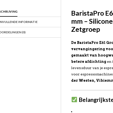
BaristaPro E6
SCHRIJVING
mm – Silicon
NVULLENDE INFORMATIE
Zetgroep
OORDELINGEN (0)
De BaristaPro E61 Gr
vervangingsring voo
gemaakt van hoogwaa
betere afdichting
en 
levensduur van je esp
voor espressomachines
der Westen, Vibiem
Belangrijkst