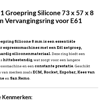
1 Groepring Silicone 73 x 57 x 8
en Vervangingsring voor E61
oepring Silicone 8 mm is een essentiële
r espressomachines met een E61 zetgroep,
rdig siliconenmateriaal.
Deze ring biedt een
is
hittebestendig
, wat zorgt voor een langere
ressomachine en een
constante prestatie
. Geschikt
 van merken zoals
ECM, Rocket, Expobar, Kees van
me
en
San Remo
.
e Kenmerken: