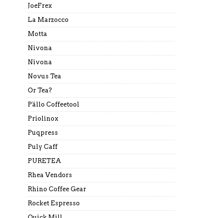
JoeFrex
La Marzocco
Motta
Nivona
Nivona
Novus Tea
Or Tea?
Pällo Coffeetool
Priolinox
Puqpress
Puly Caff
PURETEA
Rhea Vendors
Rhino Coffee Gear
Rocket Espresso
Quick Mill