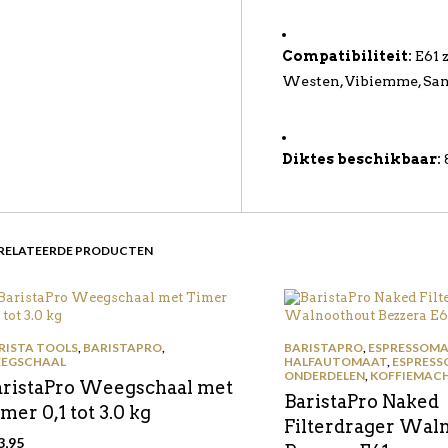
Compatibiliteit:
E61 
Westen, Vibiemme, Sa
Diktes beschikbaar:
RELATEERDE PRODUCTEN
RISTA TOOLS
,
BARISTAPRO
,
BARISTAPRO
,
ESPRESSOMA
EGSCHAAL
HALFAUTOMAAT
,
ESPRESS
ONDERDELEN
,
KOFFIEMACH
aristaPro Weegschaal met
BaristaPro Naked
mer 0,1 tot 3.0 kg
Filterdrager Wal
3,95