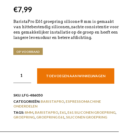
€
7,99
BaristaPro E61 groepring silicone 8 mm is gemaakt
van hittebestendig siliconen, zachte consistentie voor
een gemakkelijker installatie op de groep en heeft een
langere levensduur en betere afdichting.
OP VOORRAAD
TOEVOEGEN AAN WINKELWAGEN
SKU:
LFG-486050
CATEGORIEËN:
BARISTAPRO
,
ESPRESSOMACHINE
ONDERDELEN
TAGS:
8MM
,
BARISTAPRO
,
E61
,
E61 SILICONEN GROEPRING
,
GROEPRING
,
GROEPRING E61
,
SILICONEN GROEPRING