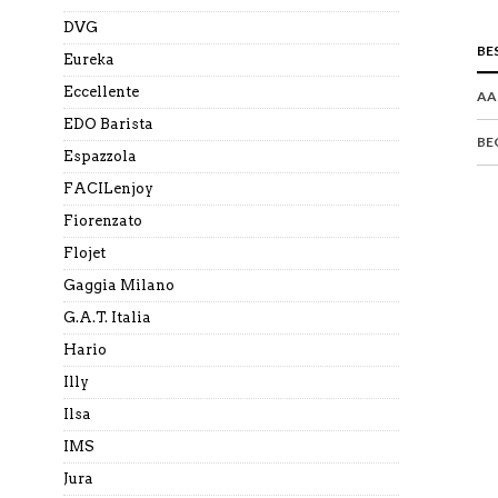
DVG
BE
Eureka
Eccellente
AA
EDO Barista
BE
Espazzola
FACILenjoy
Fiorenzato
Flojet
Gaggia Milano
G.A.T. Italia
Hario
Illy
Ilsa
IMS
Jura