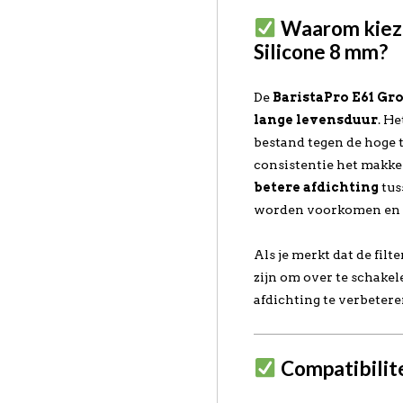
Waarom kieze
Silicone 8 mm?
De
BaristaPro E61 Gr
lange levensduur
. H
bestand tegen de hoge 
consistentie het makkel
betere afdichting
tus
worden voorkomen en je
Als je merkt dat de filt
zijn om over te schake
afdichting te verbeter
Compatibilite