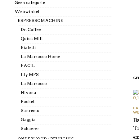
Geen categorie
Webwinkel
ESPRESSOMACHINE
Dr. Coffee
Quick Mill
Bialetti
La Marzocco Home
FACIL
Illy MPS
GE
La Marzocco
Nivona
Rocket
BA
Sanremo
WE
B
Gaggia
Ti
Schaerer
€
3