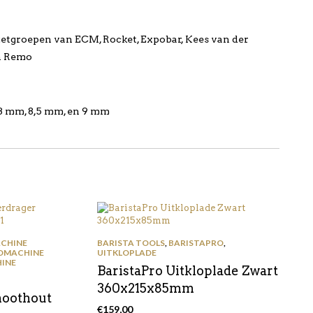
zetgroepen van ECM, Rocket, Expobar, Kees van der
n Remo
8 mm, 8,5 mm, en 9 mm
CHINE
BARISTA TOOLS
,
BARISTAPRO
,
OMACHINE
UITKLOPLADE
INE
BaristaPro Uitkloplade Zwart
360x215x85mm
noothout
€
159,00