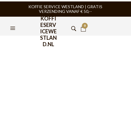
KOFFIE SERVICE WESTLAND | GRATIS
VERZENDING VANAF € 50,--
KOFFI
ESERV
0
ICEWE
STLAN
D.NL
BaristaPro Precision
Tamper Bruin 58,4mm
€
34,95
De BaristaPro Precision koffie tamper met bruin houten