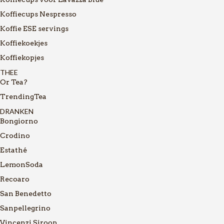
Koffiecups Nespresso
Koffie ESE servings
Koffiekoekjes
Koffiekopjes
THEE
Or Tea?
TrendingTea
DRANKEN
Bongiorno
Crodino
Estathé
LemonSoda
Recoaro
San Benedetto
Sanpellegrino
Vincenzi Siroop