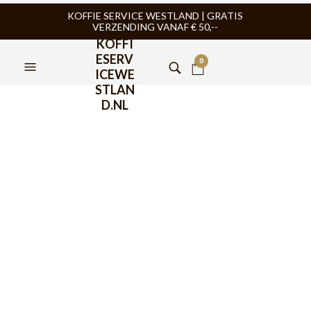
KOFFIE SERVICE WESTLAND | GRATIS
VERZENDING VANAF € 50,--
KOFFI
ESERV
0
ICEWE
STLAN
D.NL
BaristaPro Trieste
Espresso Kop en Schotel
6st
€
34,95