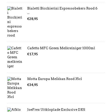
€7,49.
€6,99.
Bialetti Bicchierini Espressobekers Rood 6
...
€
28,95
Cafetto MFC Green Melkreiniger 1000ml
€
17,95
Motta Europa Melkkan Rood 35cl
€
34,95
JoeFrex Uitkloplade Exclusive DXS