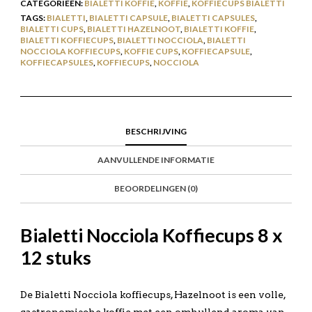
CATEGORIEËN:
BIALETTI KOFFIE
,
KOFFIE
,
KOFFIECUPS BIALETTI
TAGS:
BIALETTI
,
BIALETTI CAPSULE
,
BIALETTI CAPSULES
,
BIALETTI CUPS
,
BIALETTI HAZELNOOT
,
BIALETTI KOFFIE
,
BIALETTI KOFFIECUPS
,
BIALETTI NOCCIOLA
,
BIALETTI
NOCCIOLA KOFFIECUPS
,
KOFFIE CUPS
,
KOFFIECAPSULE
,
KOFFIECAPSULES
,
KOFFIECUPS
,
NOCCIOLA
BESCHRIJVING
AANVULLENDE INFORMATIE
BEOORDELINGEN (0)
Bialetti Nocciola Koffiecups 8 x
12 stuks
De Bialetti Nocciola koffiecups, Hazelnoot is een volle,