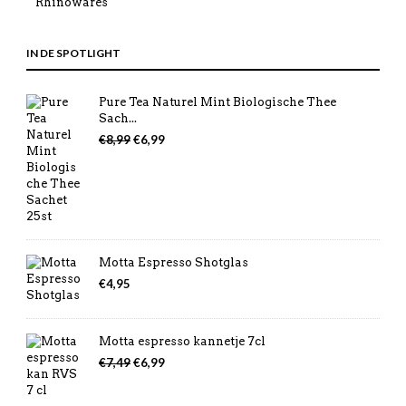
Rhinowares
IN DE SPOTLIGHT
Pure Tea Naturel Mint Biologische Thee
Sach...
Oorspronkelijke
Huidige
€
8,99
€
6,99
prijs
prijs
was:
is:
€8,99.
€6,99.
Motta Espresso Shotglas
€
4,95
Motta espresso kannetje 7cl
Oorspronkelijke
Huidige
€
7,49
€
6,99
prijs
prijs
was:
is: