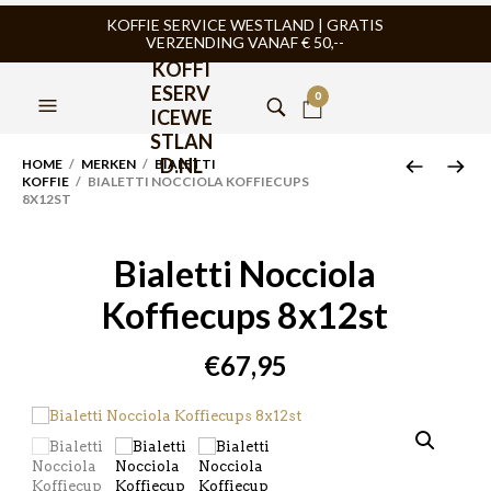
KOFFIE SERVICE WESTLAND | GRATIS
VERZENDING VANAF € 50,--
KOFFI
ESERV
0
ICEWE
STLAN
D.NL
HOME
/
MERKEN
/
BIALETTI
KOFFIE
/ BIALETTI NOCCIOLA KOFFIECUPS
8X12ST
Bialetti Nocciola
Koffiecups 8x12st
€
67,95