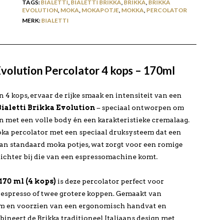
TAGS:
BIALETTI
,
BIALETTI BRIKKA
,
BRIKKA
,
BRIKKA
EVOLUTION
,
MOKA
,
MOKAPOTJE
,
MOKKA
,
PERCOLATOR
MERK:
BIALETTI
Evolution Percolator 4 kops – 170ml
n 4 kops, ervaar de rijke smaak en intensiteit van een
Bialetti Brikka Evolution
– speciaal ontworpen om
ten met een volle body én een karakteristieke cremalaag.
moka percolator met een speciaal druksysteem dat een
n standaard moka potjes, wat zorgt voor een romige
dichter bij die van een espressomachine komt.
170 ml (4 kops)
is deze percolator perfect voor
 espresso of twee grotere koppen. Gemaakt van
m en voorzien van een ergonomisch handvat en
bineert de Brikka traditioneel Italiaans design met