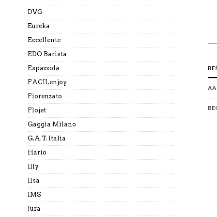
DVG
Eureka
Eccellente
EDO Barista
Espazzola
BE
FACILenjoy
AA
Fiorenzato
BE
Flojet
Gaggia Milano
G.A.T. Italia
Hario
Illy
Ilsa
IMS
Jura