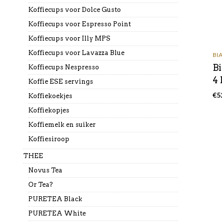
Koffiecups voor Dolce Gusto
Koffiecups voor Espresso Point
Koffiecups voor Illy MPS
Koffiecups voor Lavazza Blue
BI
Bi
Koffiecups Nespresso
4
Koffie ESE servings
€
5
Koffiekoekjes
Koffiekopjes
Koffiemelk en suiker
Koffiesiroop
THEE
Novus Tea
Or Tea?
PURETEA Black
PURETEA White