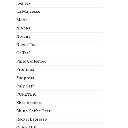
JoeFrex
La Marzocco
Motta
Nivona
Nivona
Novus Tea
Or Tea?
Pällo Coffeetool
Priolinox
Puqpress
Puly Caff
PURETEA
Rhea Vendors
Rhino Coffee Gear
Rocket Espresso
Quick Mill