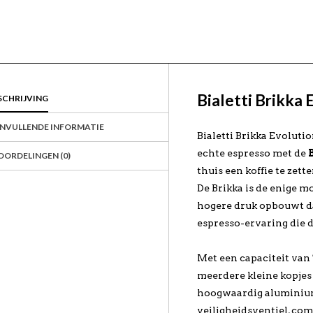
Bialetti Brikka 
SCHRIJVING
NVULLENDE INFORMATIE
Bialetti Brikka Evolutio
echte espresso met de
OORDELINGEN (0)
thuis een koffie te zet
De Brikka is de enige 
hogere druk opbouwt da
espresso-ervaring die 
Met een capaciteit van
meerdere kleine kopjes
hoogwaardig aluminiu
veiligheidsventiel, com