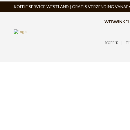
KOFFIE SERVICE WESTLAND | GRATIS VERZENDING VANAF € 
WEBWINKEL
KOFFIE
T
ZOEK PRODUCTEN
PRODUCTCATEGORIEËN