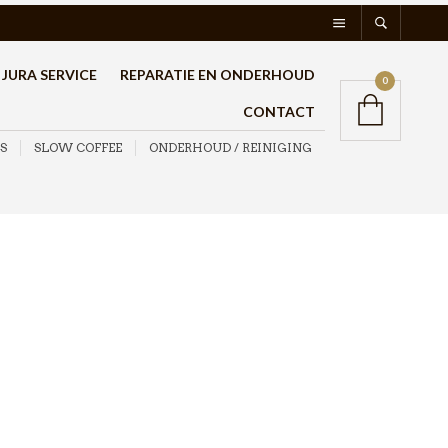
JURA SERVICE
REPARATIE EN ONDERHOUD
0
CONTACT
S
SLOW COFFEE
ONDERHOUD / REINIGING
Bialetti Moka Express
18 kops
€
94,95