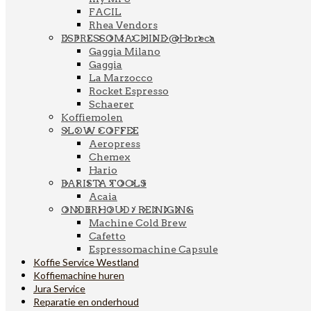
FACIL
Rhea Vendors
ESPRESSOMACHINE @Horeca
Gaggia Milano
Gaggia
La Marzocco
Rocket Espresso
Schaerer
Koffiemolen
SLOW COFFEE
Aeropress
Chemex
Hario
BARISTA TOOLS
Acaia
ONDERHOUD / REINIGING
Machine Cold Brew
Cafetto
Espressomachine Capsule
Koffie Service Westland
Koffiemachine huren
Jura Service
Reparatie en onderhoud