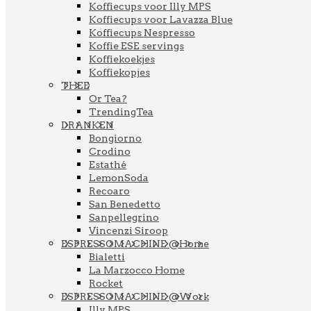
Koffiecups voor Illy MPS
Koffiecups voor Lavazza Blue
Koffiecups Nespresso
Koffie ESE servings
Koffiekoekjes
Koffiekopjes
THEE
Or Tea?
TrendingTea
DRANKEN
Bongiorno
Crodino
Estathé
LemonSoda
Recoaro
San Benedetto
Sanpellegrino
Vincenzi Siroop
ESPRESSOMACHINE @Home
Bialetti
La Marzocco Home
Rocket
ESPRESSOMACHINE @Work
Illy MPS