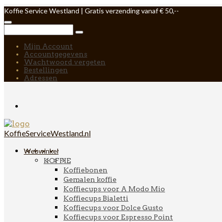
Koffie Service Westland | Gratis verzending vanaf € 50,--
Mijn Account
Accountgegevens
Wachtwoord vergeten
Bestellingen
Adressen
KoffieServiceWestland.nl
Webwinkel
KOFFIE
Koffiebonen
Gemalen koffie
Koffiecups voor A Modo Mio
Koffiecups Bialetti
Koffiecups voor Dolce Gusto
Koffiecups voor Espresso Point