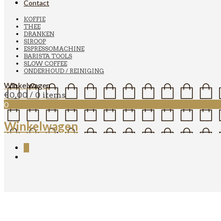
Contact
KOFFIE
THEE
DRANKEN
SIROOP
ESPRESSOMACHINE
BARISTA TOOLS
SLOW COFFEE
ONDERHOUD / REINIGING
Winkelwagen
€
0,00
/ 0 items
0
Winkelwagen
0