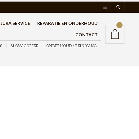
JURA SERVICE
REPARATIE EN ONDERHOUD
0
CONTACT
S
SLOW COFFEE
ONDERHOUD / REINIGING
IMS Competition
Shower Screen
E61200IM 60mm