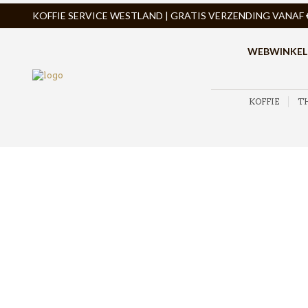
KOFFIE SERVICE WESTLAND | GRATIS VERZENDING VANAF € 
WEBWINKEL
KOFFIE
T
ZOEK PRODUCTEN
PRODUCTCATEGORIEËN