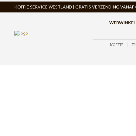
KOFFIE SERVICE WESTLAND | GRATIS VERZENDING VANAF € 
WEBWINKEL
KOFFIE
T
ZOEK PRODUCTEN
PRODUCTCATEGORIEËN