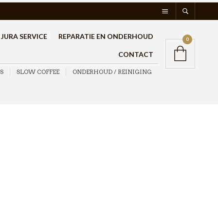
JURA SERVICE
REPARATIE EN ONDERHOUD
0
CONTACT
S
SLOW COFFEE
ONDERHOUD / REINIGING
Motta Tamper
Aluminium 53 mm
€
38,95