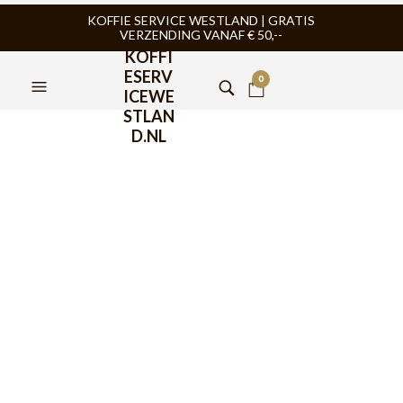
KOFFIE SERVICE WESTLAND | GRATIS
VERZENDING VANAF € 50,--
KOFFI
ESERV
0
ICEWE
STLAN
D.NL
Puly Caff Verde Grinder
Cleaner Molenreiniger
405gr
€
31,50