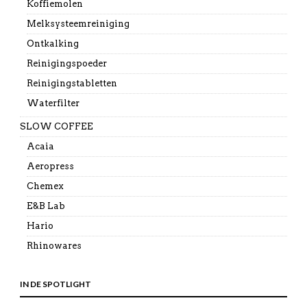
Koffiemolen
Melksysteemreiniging
Ontkalking
Reinigingspoeder
Reinigingstabletten
Waterfilter
SLOW COFFEE
Acaia
Aeropress
Chemex
E&B Lab
Hario
Rhinowares
IN DE SPOTLIGHT