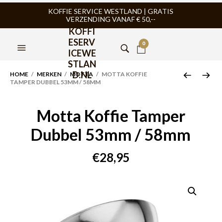
KOFFIE SERVICE WESTLAND | GRATIS
VERZENDING VANAF € 50,--
KOFFI
ESERV
0
ICEWE
STLAN
D.NL
HOME
/
MERKEN
/
MOTTA
/ MOTTA KOFFIE
TAMPER DUBBEL 53MM / 58MM
Motta Koffie Tamper
Dubbel 53mm / 58mm
€
28,95