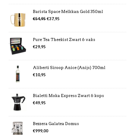
Barista Space Melkkan Gold 350ml
Oorspronkelijke
Huidige
€
54,95
€
37,95
prijs
prijs
was:
is:
€54,95.
€37,95.
Pure Tea Theekist Zwart 6 vaks
€
29,95
Aliberti Siroop Anice (Anijs) 700ml
€
10,95
Bialetti Moka Express Zwart 6 kops
€
49,95
Bezzera Galatea Domus
€
999,00