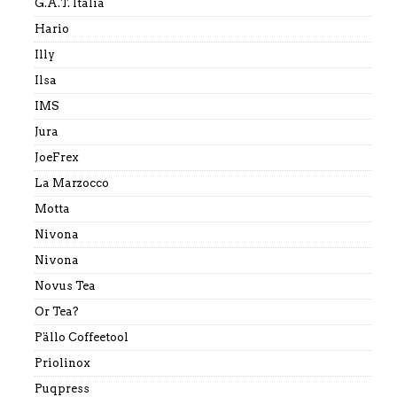
G.A.T. Italia
Hario
Illy
Ilsa
IMS
Jura
JoeFrex
La Marzocco
Motta
Nivona
Nivona
Novus Tea
Or Tea?
Pällo Coffeetool
Priolinox
Puqpress