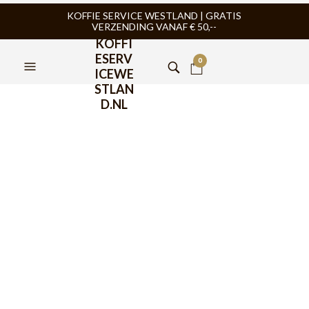
KOFFIE SERVICE WESTLAND | GRATIS
VERZENDING VANAF € 50,--
KOFFI
ESERV
0
ICEWE
STLAN
D.NL
Bialetti Midnight
Koffiecups 8x16st
€
67,95