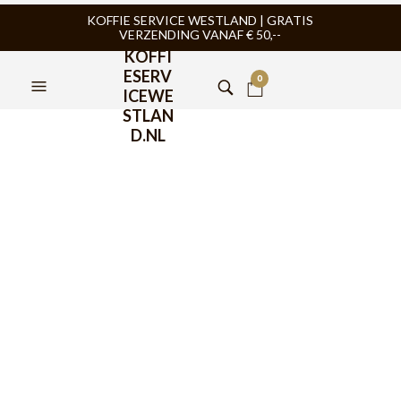
KOFFIE SERVICE WESTLAND | GRATIS
VERZENDING VANAF € 50,--
KOFFI
ESERV
0
ICEWE
STLAN
D.NL
Bialetti Milano Koffiecups
8x16st
€
67,95