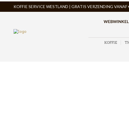
KOFFIE SERVICE WESTLAND | GRATIS VERZENDING VANAF € 
WEBWINKEL
KOFFIE
T
ZOEK PRODUCTEN
PRODUCTCATEGORIEËN