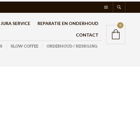
JURA SERVICE
REPARATIE EN ONDERHOUD
0
CONTACT
S
SLOW COFFEE
ONDERHOUD / REINIGING
Bialetti Cappuccinatore
Melkopschuimer Wit
€
79,95