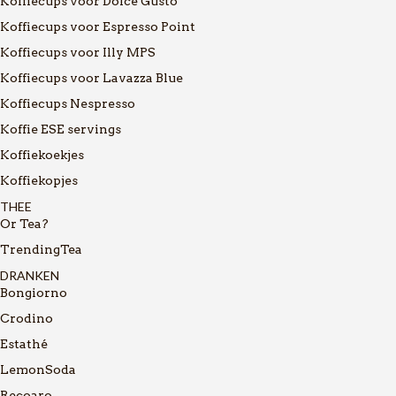
Koffiecups voor Dolce Gusto
Koffiecups voor Espresso Point
Koffiecups voor Illy MPS
Koffiecups voor Lavazza Blue
Koffiecups Nespresso
Koffie ESE servings
Koffiekoekjes
Koffiekopjes
THEE
Or Tea?
TrendingTea
DRANKEN
Bongiorno
Crodino
Estathé
LemonSoda
Recoaro