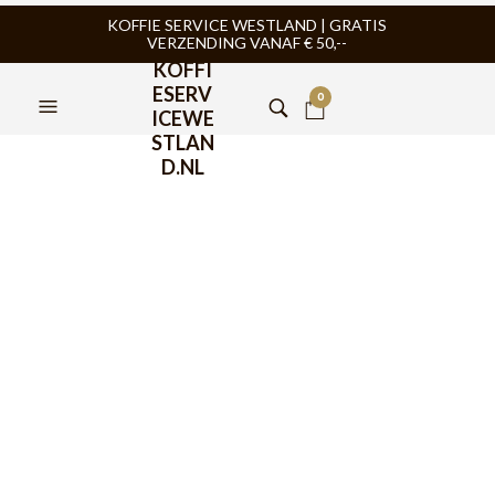
KOFFIE SERVICE WESTLAND | GRATIS
VERZENDING VANAF € 50,--
KOFFI
ESERV
0
ICEWE
STLAN
D.NL
Bialetti Deco Glamour
Espresso Kopjes in rek
Blauw 6 stuks
€
38,95