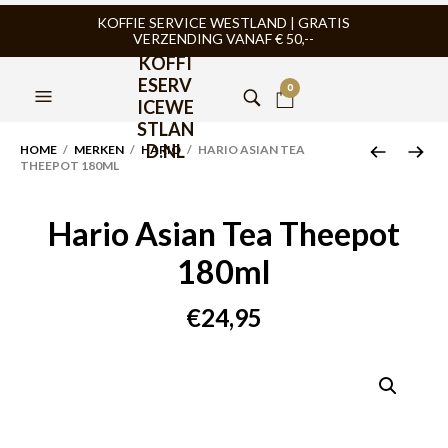
KOFFIE SERVICE WESTLAND | GRATIS
VERZENDING VANAF € 50,--
KOFFI
ESERV
0
ICEWE
STLAN
D.NL
HOME
/
MERKEN
/
HARIO
/ HARIO ASIAN TEA
THEEPOT 180ML
Hario Asian Tea Theepot
180ml
€
24,95