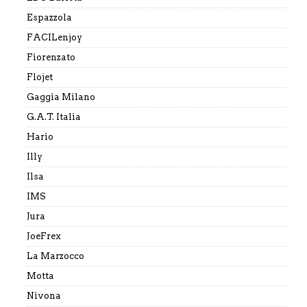
Espazzola
FACILenjoy
Fiorenzato
Flojet
Gaggia Milano
G.A.T. Italia
Hario
Illy
Ilsa
IMS
Jura
JoeFrex
La Marzocco
Motta
Nivona