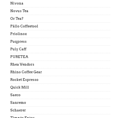
Nivona
Novus Tea
Or Tea?
Pällo Coffeetool
Priolinox
Puqpress
Puly Caff
PURETEA
Rhea Vendors
Rhino Coffee Gear
Rocket Espresso
Quick Mill
Saeco
Sanremo
Schaerer
Time to Enjoy