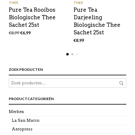
THEE
THEE
Pure Tea Rooibos
Pure Tea
Biologische Thee
Darjeeling
Sachet 25st
Biologische Thee
Sachet 25st
Oorspronkelijke
Huidige
€
8,99
€
6,99
prijs
prijs
€
8,99
was:
is:
€8,99.
€6,99.
ZOEK PRODUCTEN
PRODUCTCATEGORIEËN
Merken
La San Marco
Aeropress