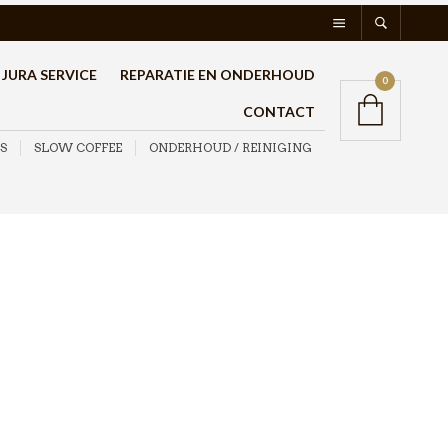
JURA SERVICE
REPARATIE EN ONDERHOUD
0
CONTACT
S
SLOW COFFEE
ONDERHOUD / REINIGING
Hario V60-02 Dripper
Keramiek Indigo Blue
€
28,95