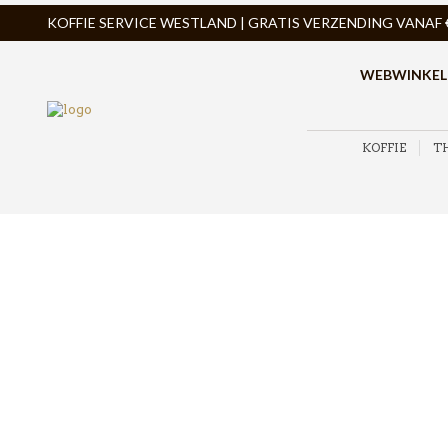
KOFFIE SERVICE WESTLAND | GRATIS VERZENDING VANAF € 
WEBWINKEL
KOFFIE
T